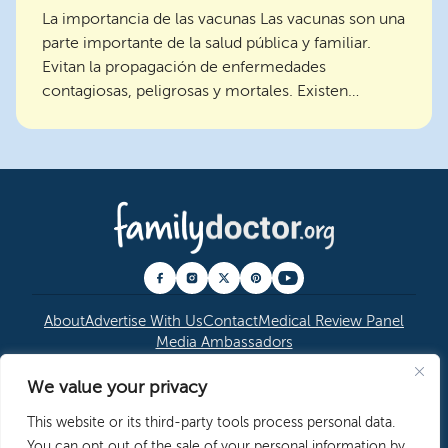
La importancia de las vacunas Las vacunas son una
parte importante de la salud pública y familiar.
Evitan la propagación de enfermedades
contagiosas, peligrosas y mortales. Existen
vacunas para el ...
About
Advertise With Us
Contact
Medical Review Panel
Media Ambassadors
We value your privacy
© 2026 American Academy of Family Physicians
|
This website or its third-party tools process personal data.
Copyright Permissions
|
Editorial Policy
|
Privacy
You can opt out of the sale of your personal information by
Policy